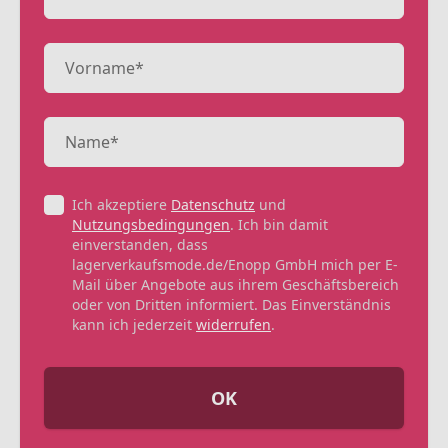
Ich akzeptiere
Datenschutz
und
Nutzungsbedingungen
. Ich bin damit
einverstanden, dass
lagerverkaufsmode.de/Enopp GmbH mich per E-
Mail über Angebote aus ihrem Geschäftsbereich
oder von Dritten informiert. Das Einverständnis
kann ich jederzeit
widerrufen
.
OK