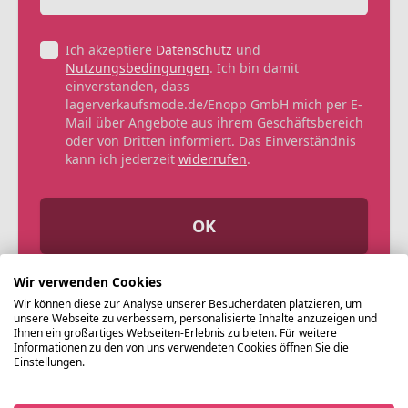
Ich akzeptiere
Datenschutz
und
Nutzungsbedingungen
. Ich bin damit
einverstanden, dass
lagerverkaufsmode.de/Enopp GmbH mich per E-
Mail über Angebote aus ihrem Geschäftsbereich
oder von Dritten informiert. Das Einverständnis
kann ich jederzeit
widerrufen
.
OK
Wir verwenden Cookies
Wir können diese zur Analyse unserer Besucherdaten platzieren, um
unsere Webseite zu verbessern, personalisierte Inhalte anzuzeigen und
Ihnen ein großartiges Webseiten-Erlebnis zu bieten. Für weitere
Informationen zu den von uns verwendeten Cookies öffnen Sie die
Einstellungen.