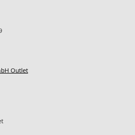
9
mbH Outlet
et