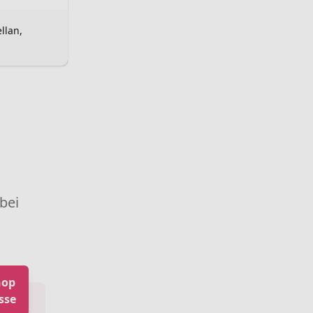
llan,
 bei
hop
sse