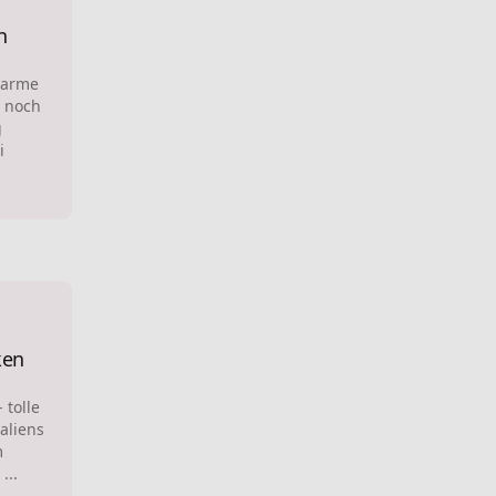
n
Warme
 noch
g
i
ken
 tolle
aliens
m
...