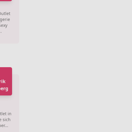
Outlet
gerie
Sexy
.
rik
berg
let in
e sich
er...