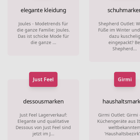
elegante kleidung
schuhmarke
Joules - Modetrends für
Shepherd Outlet: 
die ganze Familie: Joules.
Füße im Winter und
Das ist schicke Mode für
dazu kuscheli
die ganze ...
eingepackt? Be
Shepherd...
Just Feel
Girmi
dessousmarken
haushaltsmar
Just Feel Lagerverkauf:
Girmi Outlet: Girmi -
Elegante und qualitative
Küchengeräte aus It
Dessous von Just Feel sind
weltbekannte
jetzt im J...
'Haushaltsbezirk' 