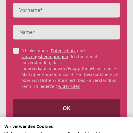
Ich akzeptiere
Datenschutz
und
Nutzungsbedingungen
. Ich bin damit
einverstanden, dass
lagerverkaufsmode.de/Enopp GmbH mich per E-
Mail über Angebote aus ihrem Geschäftsbereich
oder von Dritten informiert. Das Einverständnis
kann ich jederzeit
widerrufen
.
OK
Wir verwenden Cookies