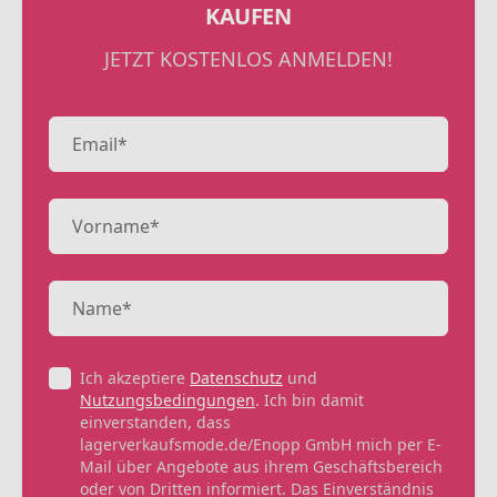
KAUFEN
JETZT KOSTENLOS ANMELDEN!
Ich akzeptiere
Datenschutz
und
Nutzungsbedingungen
. Ich bin damit
einverstanden, dass
lagerverkaufsmode.de/Enopp GmbH mich per E-
Mail über Angebote aus ihrem Geschäftsbereich
oder von Dritten informiert. Das Einverständnis