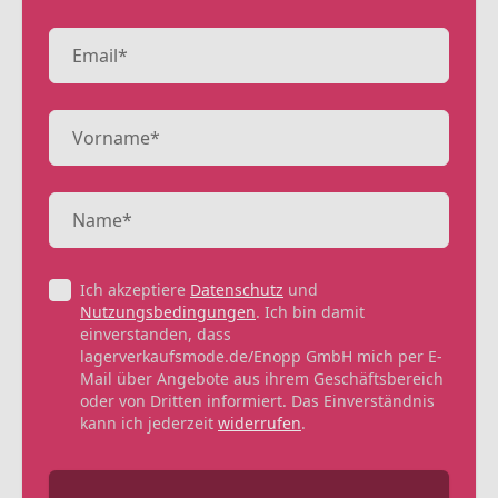
Ich akzeptiere
Datenschutz
und
Nutzungsbedingungen
. Ich bin damit
einverstanden, dass
lagerverkaufsmode.de/Enopp GmbH mich per E-
Mail über Angebote aus ihrem Geschäftsbereich
oder von Dritten informiert. Das Einverständnis
kann ich jederzeit
widerrufen
.