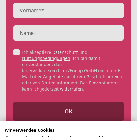
Ich akzeptiere
Datenschutz
und
Nutzungsbedingungen
. Ich bin damit
einverstanden, dass
lagerverkaufsmode.de/Enopp GmbH mich per E-
Mail über Angebote aus ihrem Geschäftsbereich
oder von Dritten informiert. Das Einverständnis
kann ich jederzeit
widerrufen
.
OK
Wir verwenden Cookies