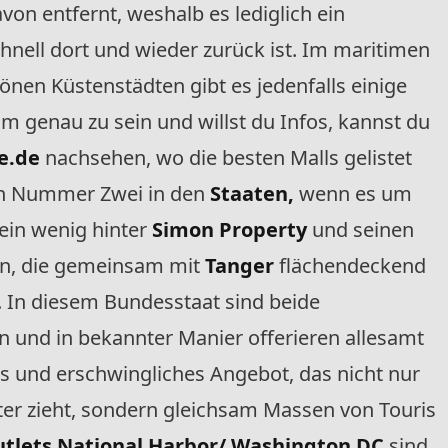
on entfernt, weshalb es lediglich ein
nell dort und wieder zurück ist. Im maritimen
önen Küstenstädten gibt es jedenfalls einige
m genau zu sein und willst du Infos, kannst du
e.de
nachsehen, wo die besten Malls gelistet
ich Nummer Zwei in den
Staaten,
wenn es um
ein wenig hinter
Simon Property
und seinen
n, die gemeinsam mit
Tanger
flächendeckend
 In diesem Bundesstaat sind beide
 und in bekannter Manier offerieren allesamt
s und erschwingliches Angebot, das nicht nur
ter zieht, sondern gleichsam Massen von Touris
tlets National Harbor/ Washington DC
sind