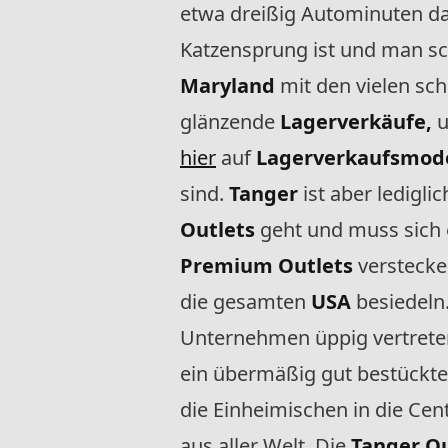
etwa dreißig Autominuten dav
Katzensprung ist und man sch
Maryland
mit den vielen sch
glänzende
Lagerverkäufe,
u
hier
auf
Lagerverkaufsmod
sind.
Tanger
ist aber ledigl
Outlets
geht und muss sich 
Premium Outlets
verstecke
die gesamten
USA
besiedeln.
Unternehmen üppig vertreten
ein übermäßig gut bestückte
die Einheimischen in die Cen
aus aller Welt. Die
Tanger Ou