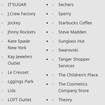
IT'SUGAR
Sechers
J.Crew Factory
Sperry
Jockey
Starbucks Coffee
Jhnny Rockets
Steve Madden
Kate Spade
Sunglass Hut
New York
Swarovski
Kay Jewelers
Tanger Shopper
Outlet
Services
Le Creuset
The Children's Place
Lggings Park
The Cosmetics
Lids
Company Store
LOFT Outlet
Theory