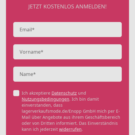
JETZT KOSTENLOS ANMELDEN!
Ich akzeptiere
Datenschutz
und
Nutzungsbedingungen
. Ich bin damit
einverstanden, dass
lagerverkaufsmode.de/Enopp GmbH mich per E-
Mail über Angebote aus ihrem Geschäftsbereich
oder von Dritten informiert. Das Einverständnis
kann ich jederzeit
widerrufen
.