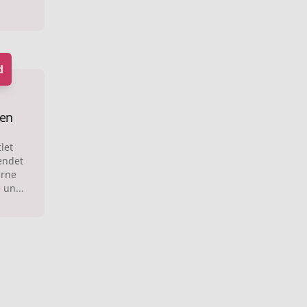
d
en
let
endet
erne
 un...