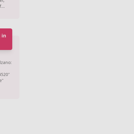
er,
...
 in
lzano:
4520"
e"