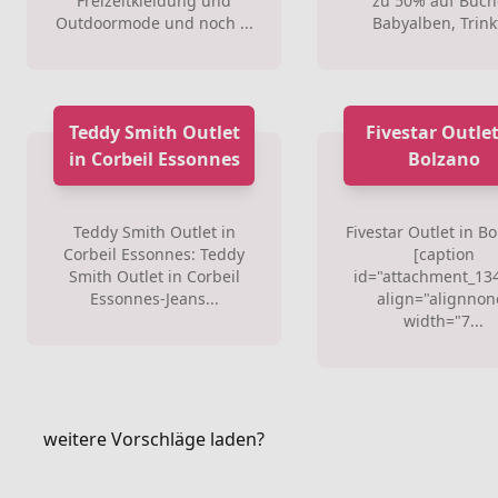
Freizeitkleidung und
zu 50% auf Büch
Outdoormode und noch ...
Babyalben, Trinkf
Teddy Smith Outlet
Fivestar Outlet
in Corbeil Essonnes
Bolzano
Teddy Smith Outlet in
Fivestar Outlet in Bo
Corbeil Essonnes: Teddy
[caption
Smith Outlet in Corbeil
id="attachment_13
Essonnes-Jeans...
align="alignnon
width="7...
weitere Vorschläge laden?