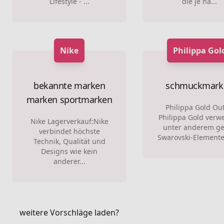
Lifestyle - ...
die je na...
Nike
Philippa Gol
bekannte marken
schmuckmark
marken
sportmarken
Philippa Gold Out
Philippa Gold verw
Nike Lagerverkauf:Nike
unter anderem g
verbindet höchste
Swarovski-Elemente
Technik, Qualität und
Designs wie kein
anderer...
weitere Vorschläge laden?