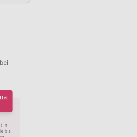
 bei
tlet
t in
e bis