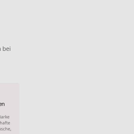
 bei
en
Marke
lhafte
äsche,