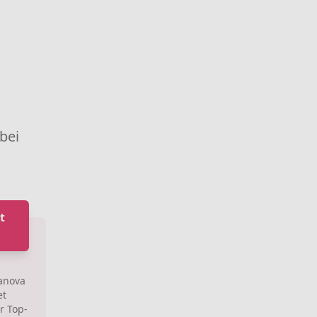
 bei
t
manova
et
r Top-