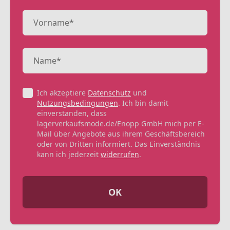
Ich akzeptiere
Datenschutz
und
Nutzungsbedingungen
. Ich bin damit
einverstanden, dass
lagerverkaufsmode.de/Enopp GmbH mich per E-
Mail über Angebote aus ihrem Geschäftsbereich
oder von Dritten informiert. Das Einverständnis
kann ich jederzeit
widerrufen
.
OK