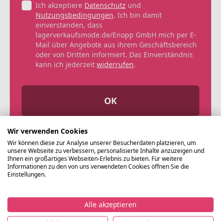
Ich akzeptiere
Datenschutz
und
Nutzungsbedingungen
. Ich bin damit
einverstanden, dass
lagerverkaufsmode.de/Enopp GmbH mich per E-
Mail über Angebote aus ihrem Geschäftsbereich
oder von Dritten informiert. Das Einverständnis
kann ich jederzeit
widerrufen
.
OK
Wir verwenden Cookies
Wir können diese zur Analyse unserer Besucherdaten platzieren, um
unsere Webseite zu verbessern, personalisierte Inhalte anzuzeigen und
Ihnen ein großartiges Webseiten-Erlebnis zu bieten. Für weitere
Informationen zu den von uns verwendeten Cookies öffnen Sie die
Einstellungen.
Alle akzeptieren
©