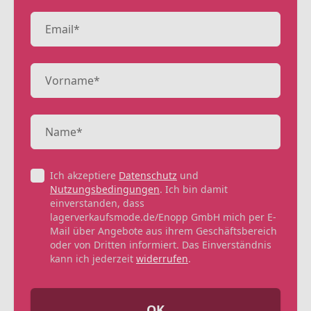
Ich akzeptiere
Datenschutz
und
Nutzungsbedingungen
. Ich bin damit
einverstanden, dass
lagerverkaufsmode.de/Enopp GmbH mich per E-
Mail über Angebote aus ihrem Geschäftsbereich
oder von Dritten informiert. Das Einverständnis
kann ich jederzeit
widerrufen
.
OK