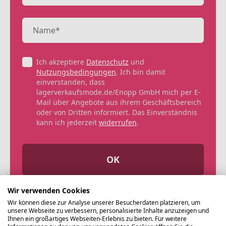
Ich akzeptiere
Datenschutz
und
Nutzungsbedingungen
. Ich bin damit
einverstanden, dass
lagerverkaufsmode.de/Enopp GmbH mich per E-
Mail über Angebote aus ihrem Geschäftsbereich
oder von Dritten informiert. Das Einverständnis
kann ich jederzeit
widerrufen
.
OK
Wir verwenden Cookies
Wir können diese zur Analyse unserer Besucherdaten platzieren, um
unsere Webseite zu verbessern, personalisierte Inhalte anzuzeigen und
Ihnen ein großartiges Webseiten-Erlebnis zu bieten. Für weitere