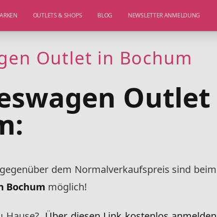
ARKEN
OUTLETS & SHOPS
BLOG
NEWSLETTER ANMELDUNG
gen Outlet in Bochum
reswagen Outlet
m:
gegenüber dem Normalverkaufspreis sind beim
in Bochum
möglich!
zu Hause?
Über diesen Link kostenlos anmelden