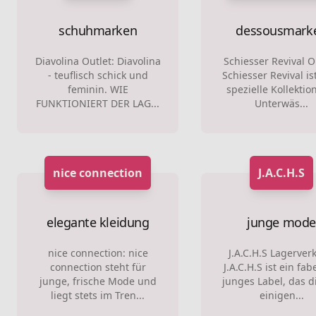
schuhmarken
dessousmark
Diavolina Outlet: Diavolina
Schiesser Revival O
- teuflisch schick und
Schiesser Revival is
feminin. WIE
spezielle Kollektio
FUNKTIONIERT DER LAG...
Unterwäs...
nice connection
J.A.C.H.S
elegante kleidung
junge mode
nice connection: nice
J.A.C.H.S Lagerver
connection steht für
J.A.C.H.S ist ein fab
junge, frische Mode und
junges Label, das di
liegt stets im Tren...
einigen...