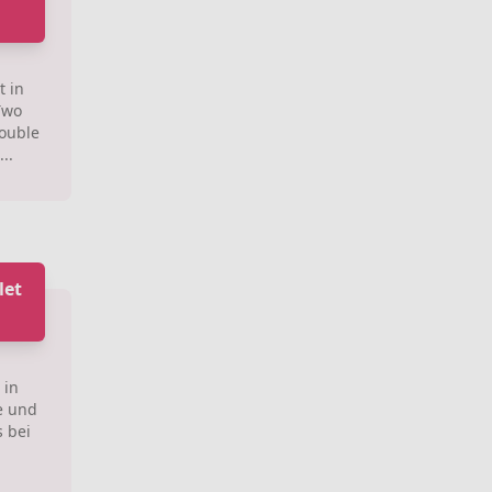
t in
Two
Double
..
let
 in
e und
s bei