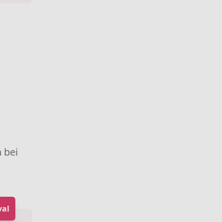
 bei
val