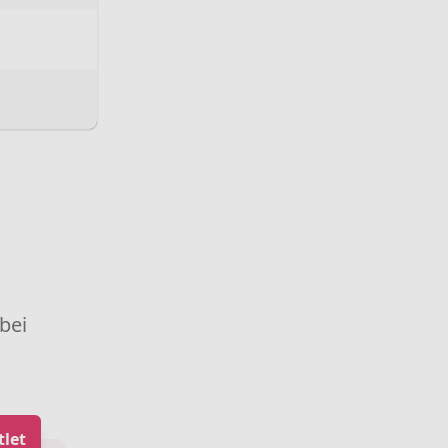
 bei
let