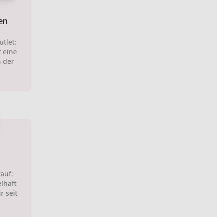
en
utlet:
t eine
n der
kauf:
elhaft
r seit