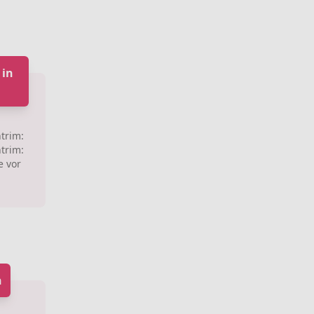
 in
trim:
trim:
e vor
n