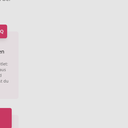
iQ
en
let:
aus
d
t du