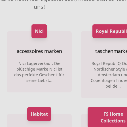
uns!
Nici
Royal Republ
accessoires marken
taschenmark
Nici Lagerverkauf: Die
Royal RepubliQ Out
plüschige Marke Nici ist
Nordischer Style 
das perfekte Geschenk für
Amsterdam un
seine Liebst...
Copenhagen findes
bei de...
Habitat
FS Home
Collections