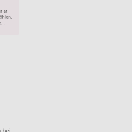
tlet
öhlen,
...
 bei