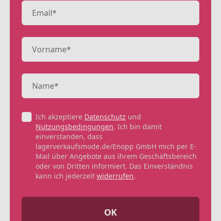
Ich akzeptiere
Datenschutz
und
Nutzungsbedingungen
. Ich bin damit
einverstanden, dass
lagerverkaufsmode.de/Enopp GmbH mich per E-
Mail über Angebote aus ihrem Geschäftsbereich
oder von Dritten informiert. Das Einverständnis
kann ich jederzeit
widerrufen
.
OK