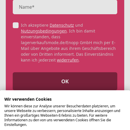
Ich akzeptiere
Datenschutz
und
Nutzungsbedingungen
. Ich bin damit
einverstanden, dass
lagerverkaufsmode.de/Enopp GmbH mich per E-
Mail über Angebote aus ihrem Geschäftsbereich
oder von Dritten informiert. Das Einverständnis
kann ich jederzeit
widerrufen
.
OK
Wir verwenden Cookies
Wir können diese zur Analyse unserer Besucherdaten platzieren, um
unsere Webseite zu verbessern, personalisierte Inhalte anzuzeigen und
Ihnen ein großartiges Webseiten-Erlebnis zu bieten. Für weitere
Informationen zu den von uns verwendeten Cookies öffnen Sie die
Einstellungen.