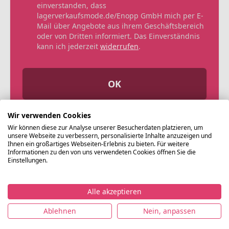
einverstanden, dass
lagerverkaufsmode.de/Enopp GmbH mich per E-
Mail über Angebote aus ihrem Geschäftsbereich
oder von Dritten informiert. Das Einverständnis
kann ich jederzeit
widerrufen
.
OK
Wir verwenden Cookies
Wir können diese zur Analyse unserer Besucherdaten platzieren, um
unsere Webseite zu verbessern, personalisierte Inhalte anzuzeigen und
Ihnen ein großartiges Webseiten-Erlebnis zu bieten. Für weitere
Informationen zu den von uns verwendeten Cookies öffnen Sie die
Einstellungen.
Alle akzeptieren
©
Ablehnen
Nein, anpassen
Lagerverkaufsmode.de
Impressum
Datenschutz
Nutzungsbedingungen
AG
2021