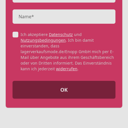
Ich akzeptiere
Datenschutz
und
Nutzungsbedingungen
. Ich bin damit
einverstanden, dass
lagerverkaufsmode.de/Enopp GmbH mich per E-
Mail über Angebote aus ihrem Geschäftsbereich
oder von Dritten informiert. Das Einverständnis
kann ich jederzeit
widerrufen
.
OK