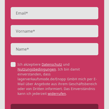
Ich akzeptiere
Datenschutz
und
Nutzungsbedingungen
. Ich bin damit
einverstanden, dass
lagerverkaufsmode.de/Enopp GmbH mich per E-
Mail über Angebote aus ihrem Geschäftsbereich
oder von Dritten informiert. Das Einverständnis
kann ich jederzeit
widerrufen
.