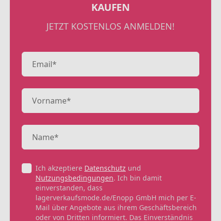
KAUFEN
JETZT KOSTENLOS ANMELDEN!
Ich akzeptiere
Datenschutz
und
Nutzungsbedingungen
. Ich bin damit
einverstanden, dass
lagerverkaufsmode.de/Enopp GmbH mich per E-
Mail über Angebote aus ihrem Geschäftsbereich
oder von Dritten informiert. Das Einverständnis