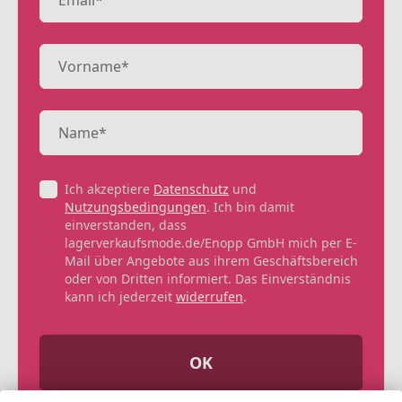
Ich akzeptiere
Datenschutz
und
Nutzungsbedingungen
. Ich bin damit
einverstanden, dass
lagerverkaufsmode.de/Enopp GmbH mich per E-
Mail über Angebote aus ihrem Geschäftsbereich
oder von Dritten informiert. Das Einverständnis
kann ich jederzeit
widerrufen
.
OK