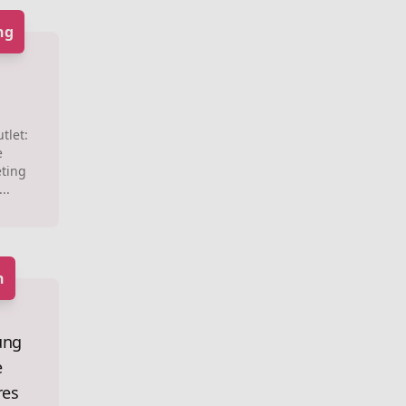
ng
tlet:
e
ting
..
h
ung
e
res