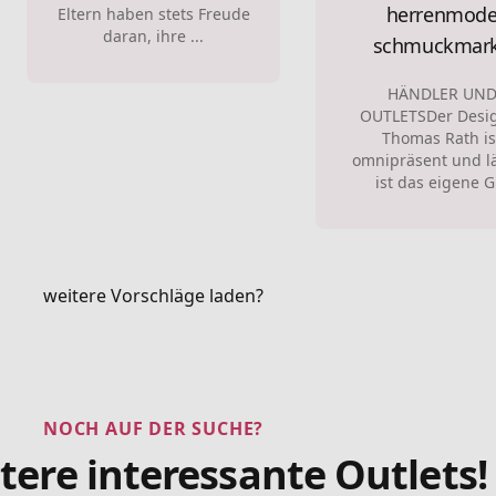
herrenmod
Eltern haben stets Freude
daran, ihre ...
schmuckmar
HÄNDLER UN
OUTLETSDer Desi
Thomas Rath is
omnipräsent und l
ist das eigene G.
weitere Vorschläge laden?
NOCH AUF DER SUCHE?
tere interessante Outlets!