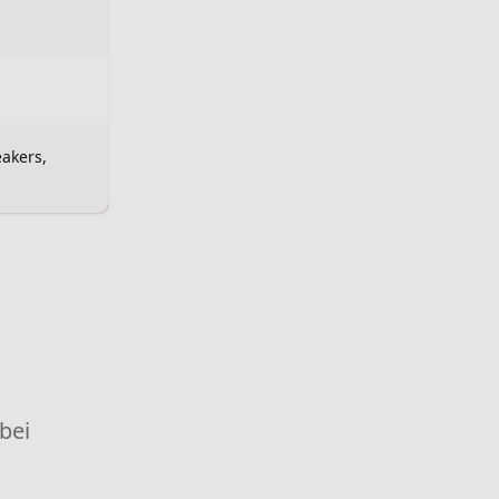
eakers,
 bei