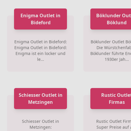
Enigma Outlet in
Böklunder Out
Bideford
Böklund
Enigma Outlet in Bideford:
Böklunder Outlet Bö
Enigma Outlet in Bideford:
Die Würstchenfab
Enigma ist ein locker und
Böklunder führte En
le...
1930er Jah...
Schiesser Outlet in
Rustic Outle
Metzingen
Firmas
Schiesser Outlet in
Rustic Outlet Fir
Metzingen:
Super Preise auf 