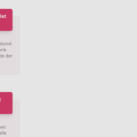
let
klund:
rik
de der
t
mas:
alle