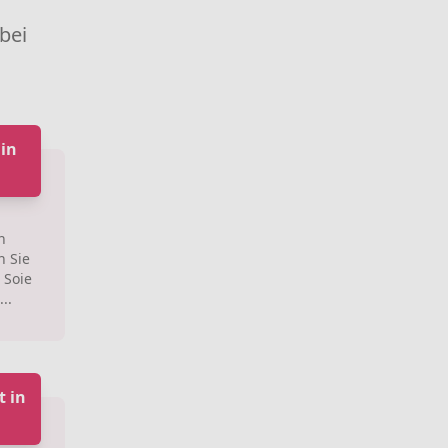
 bei
 in
n
n Sie
 Soie
..
t in