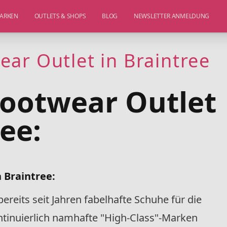
ARKEN
OUTLETS & SHOPS
BLOG
NEWSLETTER ANMELDUNG
ar Outlet in Braintree
ootwear Outlet
ree:
 Braintree:
bereits seit Jahren fabelhafte Schuhe für die
ntinuierlich namhafte "High-Class"-Marken