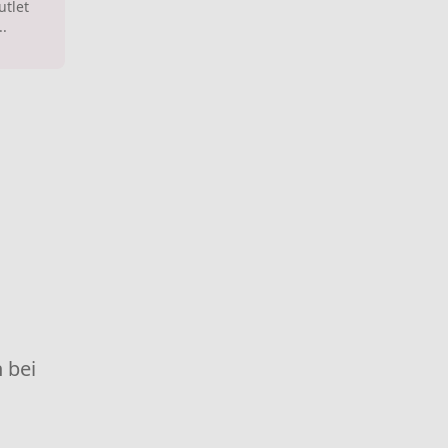
utlet
..
 bei