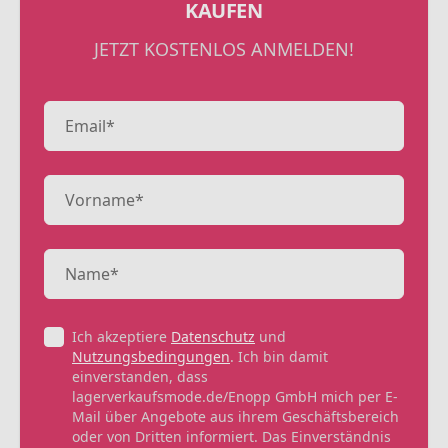
KAUFEN
JETZT KOSTENLOS ANMELDEN!
Ich akzeptiere
Datenschutz
und
Nutzungsbedingungen
. Ich bin damit
einverstanden, dass
lagerverkaufsmode.de/Enopp GmbH mich per E-
Mail über Angebote aus ihrem Geschäftsbereich
oder von Dritten informiert. Das Einverständnis