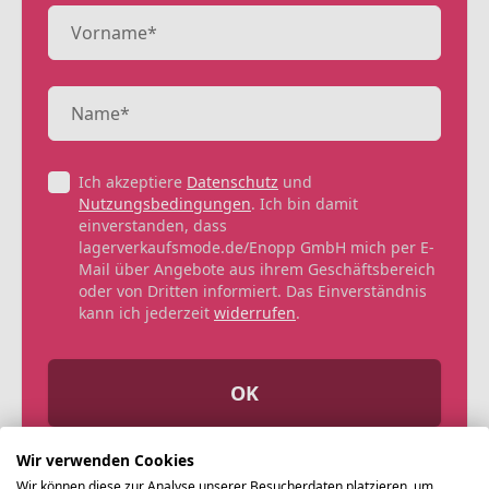
Ich akzeptiere
Datenschutz
und
Nutzungsbedingungen
. Ich bin damit
einverstanden, dass
lagerverkaufsmode.de/Enopp GmbH mich per E-
Mail über Angebote aus ihrem Geschäftsbereich
oder von Dritten informiert. Das Einverständnis
kann ich jederzeit
widerrufen
.
OK
Wir verwenden Cookies
Wir können diese zur Analyse unserer Besucherdaten platzieren, um