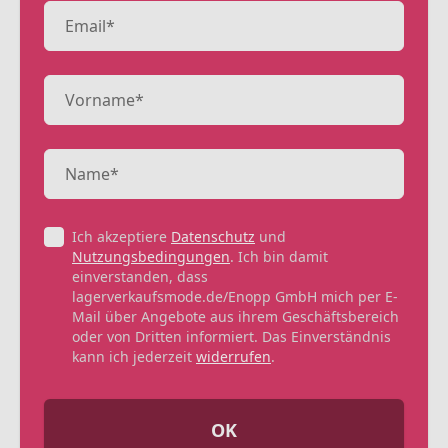
Ich akzeptiere
Datenschutz
und
Nutzungsbedingungen
. Ich bin damit
einverstanden, dass
lagerverkaufsmode.de/Enopp GmbH mich per E-
Mail über Angebote aus ihrem Geschäftsbereich
oder von Dritten informiert. Das Einverständnis
kann ich jederzeit
widerrufen
.
OK