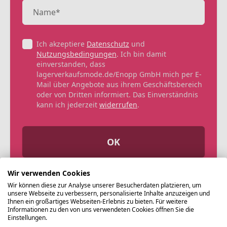
Ich akzeptiere
Datenschutz
und
Nutzungsbedingungen
. Ich bin damit
einverstanden, dass
lagerverkaufsmode.de/Enopp GmbH mich per E-
Mail über Angebote aus ihrem Geschäftsbereich
oder von Dritten informiert. Das Einverständnis
kann ich jederzeit
widerrufen
.
OK
Wir verwenden Cookies
Wir können diese zur Analyse unserer Besucherdaten platzieren, um
unsere Webseite zu verbessern, personalisierte Inhalte anzuzeigen und
Ihnen ein großartiges Webseiten-Erlebnis zu bieten. Für weitere
Informationen zu den von uns verwendeten Cookies öffnen Sie die
Einstellungen.