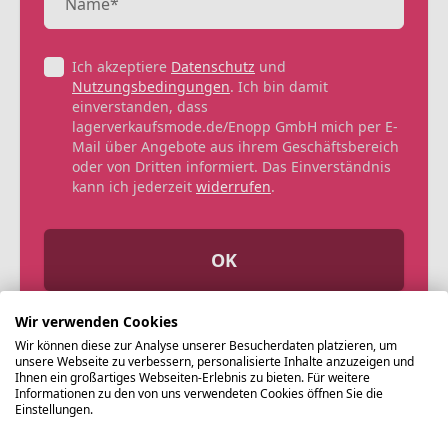
Ich akzeptiere
Datenschutz
und
Nutzungsbedingungen
. Ich bin damit
einverstanden, dass
lagerverkaufsmode.de/Enopp GmbH mich per E-
Mail über Angebote aus ihrem Geschäftsbereich
oder von Dritten informiert. Das Einverständnis
kann ich jederzeit
widerrufen
.
OK
Wir verwenden Cookies
Wir können diese zur Analyse unserer Besucherdaten platzieren, um
unsere Webseite zu verbessern, personalisierte Inhalte anzuzeigen und
Ihnen ein großartiges Webseiten-Erlebnis zu bieten. Für weitere
Informationen zu den von uns verwendeten Cookies öffnen Sie die
Einstellungen.