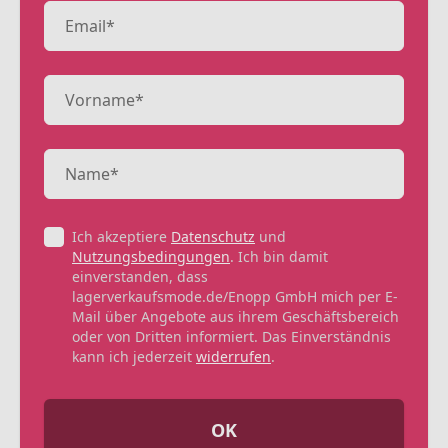
Ich akzeptiere
Datenschutz
und
Nutzungsbedingungen
. Ich bin damit
einverstanden, dass
lagerverkaufsmode.de/Enopp GmbH mich per E-
Mail über Angebote aus ihrem Geschäftsbereich
oder von Dritten informiert. Das Einverständnis
kann ich jederzeit
widerrufen
.
OK