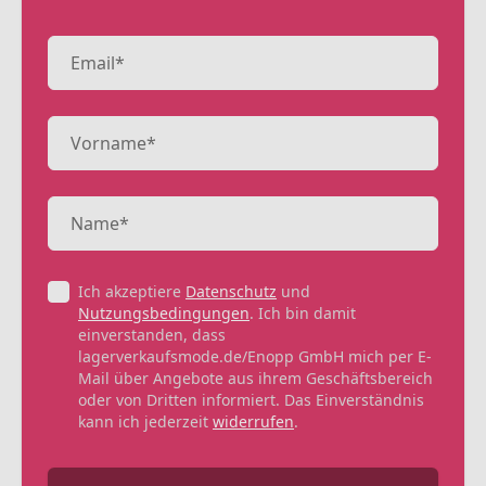
Ich akzeptiere
Datenschutz
und
Nutzungsbedingungen
. Ich bin damit
einverstanden, dass
lagerverkaufsmode.de/Enopp GmbH mich per E-
Mail über Angebote aus ihrem Geschäftsbereich
oder von Dritten informiert. Das Einverständnis
kann ich jederzeit
widerrufen
.