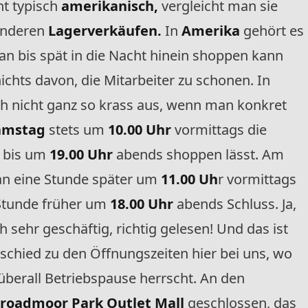
ht typisch
amerikanisch,
vergleicht man sie
 anderen
Lagerverkäufen.
In
Amerika
gehört es
n bis spät in die Nacht hinein shoppen kann
ichts davon, die Mitarbeiter zu schonen. In
ch nicht ganz so krass aus, wenn man konkret
amstag
stets um
10.00 Uhr
vormittags die
n bis um
19.00 Uhr
abends shoppen lässt. Am
n eine Stunde später um
11.00 Uh
r vormittags
 Stunde früher um
18.00 Uhr
abends Schluss. Ja,
 sehr geschäftig, richtig gelesen! Und das ist
schied zu den Öffnungszeiten hier bei uns, wo
überall Betriebspause herrscht. An den
roadmoor Park Outlet Mall
geschlossen, das