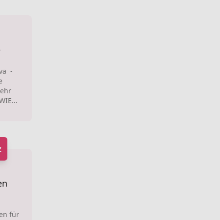
e
ova -
e
sehr
WIE...
z
en
en für