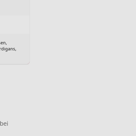
sen,
ardigans,
 bei