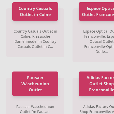
Country Casuals
Espace Optic
Outlet in Colne
Outlet Franconv
Country Casuals Outlet in
Espace Optical Ou
Colne: Klassische
Franconville: Esp
Damenmode im Country
Optical Outlet
Casuals Outlet in C...
Franconville-Opti
Outle...
Pausaer
Adidas Facto
Wäscheunion
Outlet Shop
Outlet
Franconvill
Pausaer Wäscheunion
Adidas Factory Ou
Outlet Im Pausaer
Shop Franconville: 