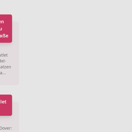
en
u
raße
tlet
del-
ratzen
...
let
Dover: