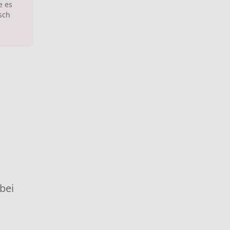
e es
isch
 bei