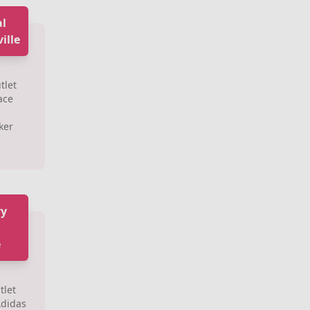
al
ille
tlet
ace
ker
ry
e
tlet
Adidas