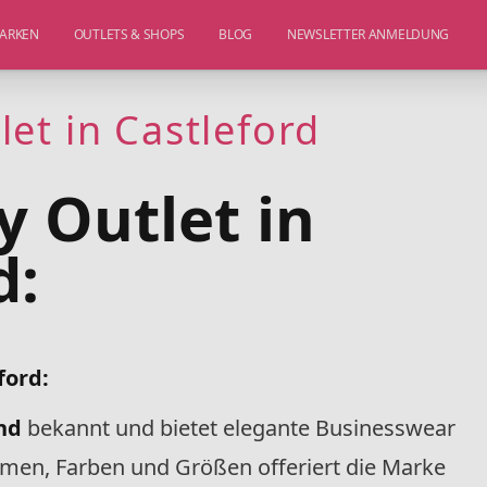
ARKEN
OUTLETS & SHOPS
BLOG
NEWSLETTER ANMELDUNG
et in Castleford
 Outlet in
d:
ford:
nd
bekannt und bietet elegante Businesswear
rmen, Farben und Größen offeriert die Marke