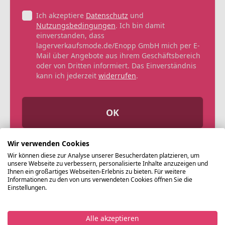
Ich akzeptiere
Datenschutz
und
Nutzungsbedingungen
. Ich bin damit
einverstanden, dass
lagerverkaufsmode.de/Enopp GmbH mich per E-
Mail über Angebote aus ihrem Geschäftsbereich
oder von Dritten informiert. Das Einverständnis
kann ich jederzeit
widerrufen
.
OK
Wir verwenden Cookies
Wir können diese zur Analyse unserer Besucherdaten platzieren, um
unsere Webseite zu verbessern, personalisierte Inhalte anzuzeigen und
Ihnen ein großartiges Webseiten-Erlebnis zu bieten. Für weitere
Informationen zu den von uns verwendeten Cookies öffnen Sie die
Einstellungen.
Alle akzeptieren