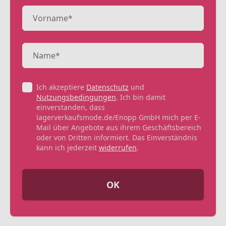
Ich akzeptiere
Datenschutz
und
Nutzungsbedingungen
. Ich bin damit
einverstanden, dass
lagerverkaufsmode.de/Enopp GmbH mich per E-
Mail über Angebote aus ihrem Geschäftsbereich
oder von Dritten informiert. Das Einverständnis
kann ich jederzeit
widerrufen
.
OK