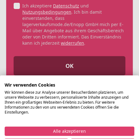
Ich akzeptiere
Datenschutz
und
Nutzungsbedingungen
. Ich bin damit
einverstanden, dass
lagerverkaufsmode.de/Enopp GmbH mich per E-
Mail über Angebote aus ihrem Geschäftsbereich
oder von Dritten informiert. Das Einverständnis
kann ich jederzeit
widerrufen
.
OK
Wir verwenden Cookies
Wir können diese zur Analyse unserer Besucherdaten platzieren, um
unsere Webseite zu verbessern, personalisierte Inhalte anzuzeigen und
Ihnen ein großartiges Webseiten-Erlebnis zu bieten. Für weitere
Informationen zu den von uns verwendeten Cookies öffnen Sie die
Einstellungen.
Alle akzeptieren