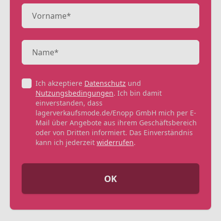
Ich akzeptiere
Datenschutz
und
Nutzungsbedingungen
. Ich bin damit
einverstanden, dass
lagerverkaufsmode.de/Enopp GmbH mich per E-
Mail über Angebote aus ihrem Geschäftsbereich
oder von Dritten informiert. Das Einverständnis
kann ich jederzeit
widerrufen
.
OK